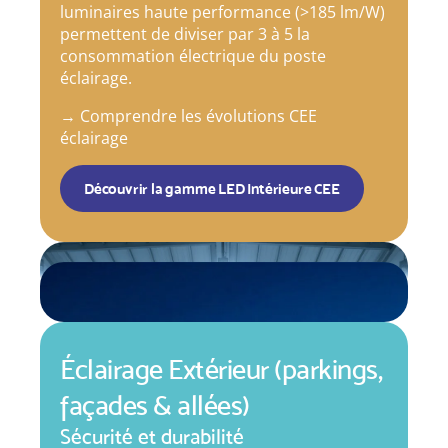
luminaires haute performance (>185 lm/W)
permettent de diviser par 3 à 5 la
consommation électrique du poste
éclairage.
→
Comprendre les évolutions CEE
éclairage
Découvrir la gamme LED Intérieure CEE
Éclairage Extérieur (parkings,
façades & allées)
Sécurité et durabilité