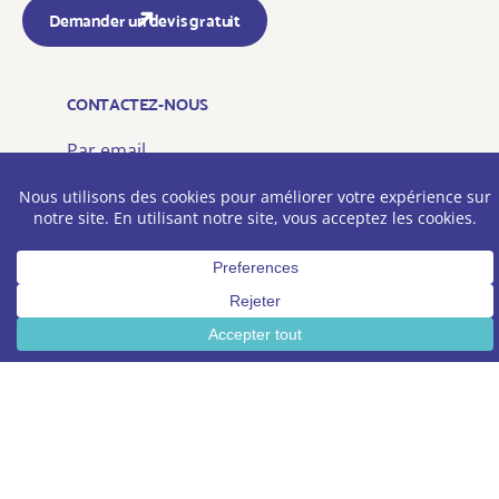
Demander un devis gratuit
CONTACTEZ-NOUS
Par email
contact@amiel-groupe.com
Par téléphone
04 81 91 46 84
Du lundi au vendredi :
9:00 – 17:30 (14:00 le vendredi)
Siège social Grand Lyon
12 rue Jean-Marie Merle
69120 Vaulx-en-Velin
SIRET 983 219 452