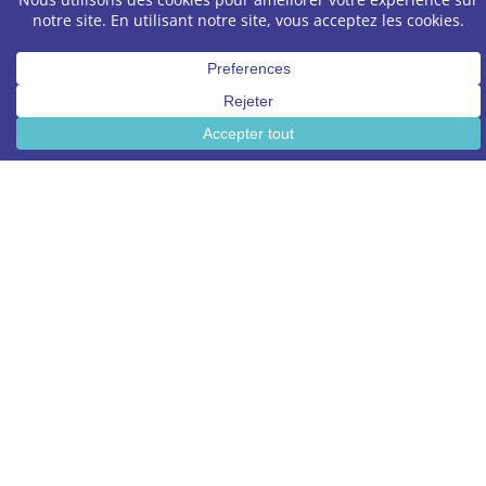
énergétique avec 10 ans
d’expérience, Avner
Benhamou pilote la vision de
Amiel Groupe. Spécialiste des
cadres réglementaires
complexes, il accompagne les
entreprises dans le décryptage
du Décret Tertiaire et
l'optimisation des dispositifs
CEE. Son rôle consiste à
transformer les contraintes
normatives en leviers de
performance économique et
environnementale pour les
grands parcs immobiliers et
industriels.