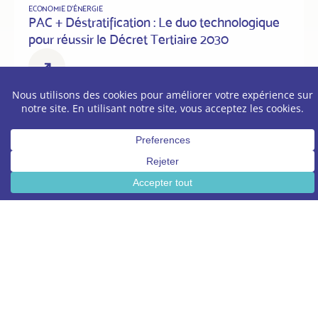
ECONOMIE D'ÉNERGIE
PAC + Déstratification : Le duo technologique
pour réussir le Décret Tertiaire 2030
Optimisez
la performance
énergétique
de vos clients !
Nous concevons et distribuons des solutions
techniques éligibles aux CEE ou
conçues pour un
retour sur investissement très rapide
. Nos
équipements abaissent drastiquement les coûts