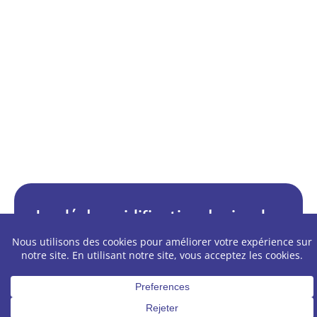
La déshumidification, levier de
rentabilité immédiat
Pour les professionnels de la thermique
agricole, la déshumidification
thermodynamique n’est plus une option de
confort, mais une nécessité économique. En