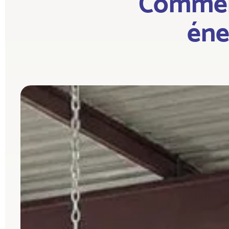
Commen
éne