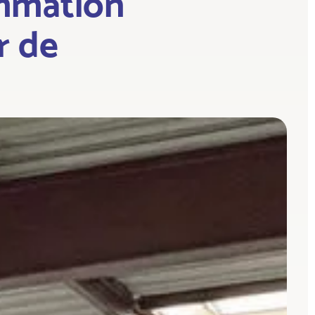
mmation
r de